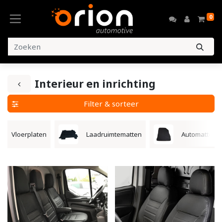
0
Interieur en inrichting
Filter & sorteer
Vloerplaten
Laadruimtematten
Automatten