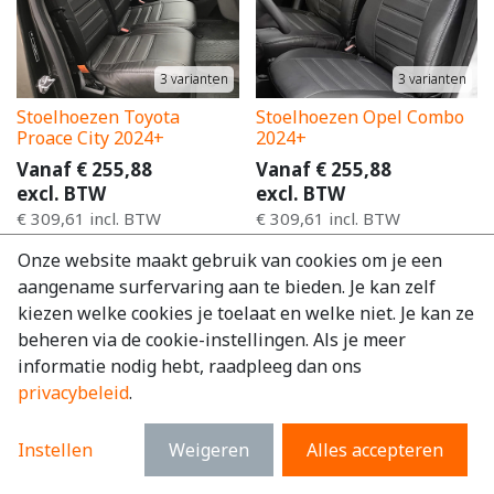
3
varianten
3
varianten
Stoelhoezen Toyota
Stoelhoezen Opel Combo
Proace City 2024+
2024+
Vanaf
€
255,88
Vanaf
€
255,88
excl. BTW
excl. BTW
€
309,61
incl. BTW
€
309,61
incl. BTW
Onze website maakt gebruik van cookies om je een
aangename surfervaring aan te bieden. Je kan zelf
kiezen welke cookies je toelaat en welke niet. Je kan ze
beheren via de cookie-instellingen. Als je meer
informatie nodig hebt, raadpleeg dan ons
privacybeleid
.
3
varianten
Instellen
Weigeren
Alles accepteren
3
varianten
3 op voorraad