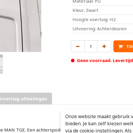
Materiaal
:
PU
Kleur
:
Zwart
Hoogte voertuig
:
H2
Uitvoering
:
Achterdeuren
TO
Geen voorraad. Levertij
Voertuig afmetingen
Onze website maakt gebruik v
bieden. Je kan zelf kiezen wel
de MAN TGE. Een achterspoiler geeft de bedrijfswagen een unie
via de cookie-instellingen. Al