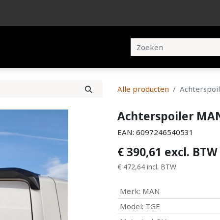
en
Brochures
Contact
Alle producten
Achterspoi
Achterspoiler MA
EAN:
6097246540531
€
390,61
excl. BTW
€
472,64
incl. BTW
Merk
:
MAN
Model
:
TGE