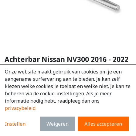
Achterbar Nissan NV300 2016 - 2022
EAN:
7434957337361
Onze website maakt gebruik van cookies om je een
aangename surfervaring aan te bieden. Je kan zelf
€
256,52
excl. BTW
kiezen welke cookies je toelaat en welke niet. Je kan ze
€
310,39
incl. BTW
beheren via de cookie-instellingen. Als je meer
informatie nodig hebt, raadpleeg dan ons
Merk
:
Nissan
privacybeleid
.
Model
:
NV300
Materiaal
:
RVS
Instellen
Weigeren
Alles accepteren