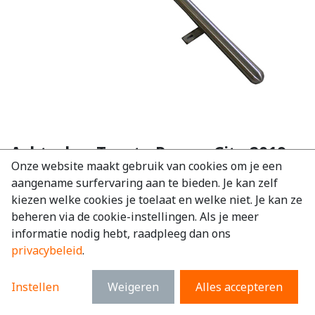
Achterbar Toyota Proace City 2019-
Onze website maakt gebruik van cookies om je een
2024
aangename surfervaring aan te bieden. Je kan zelf
EAN:
7434946731798
kiezen welke cookies je toelaat en welke niet. Je kan ze
beheren via de cookie-instellingen. Als je meer
€
230,87
excl. BTW
informatie nodig hebt, raadpleeg dan ons
€
279,35
incl. BTW
privacybeleid
.
Merk
:
Toyota
Instellen
Weigeren
Alles accepteren
Model
:
Proace City