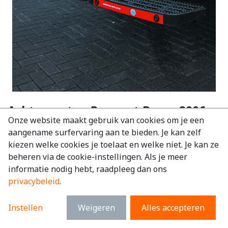
Achteropstap Peugeot Boxer 2006-
Onze website maakt gebruik van cookies om je een
2024 (TOW)
aangename surfervaring aan te bieden. Je kan zelf
EAN:
6097248261298
kiezen welke cookies je toelaat en welke niet. Je kan ze
beheren via de cookie-instellingen. Als je meer
€
743,60
excl. BTW
informatie nodig hebt, raadpleeg dan ons
€
899,76
incl. BTW
privacybeleid
.
Merk
:
Peugeot
Instellen
Weigeren
Alles accepteren
Model
:
Boxer