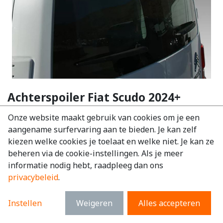
Achterspoiler Fiat Scudo 2024+
EAN:
6097245830855
Onze website maakt gebruik van cookies om je een
aangename surfervaring aan te bieden. Je kan zelf
€
383,24
excl. BTW
kiezen welke cookies je toelaat en welke niet. Je kan ze
€
463,72
incl. BTW
beheren via de cookie-instellingen. Als je meer
informatie nodig hebt, raadpleeg dan ons
Merk
:
Fiat
privacybeleid
.
Model
:
Scudo
Materiaal
:
PU
Instellen
Weigeren
Alles accepteren
Kleur
:
Zwart