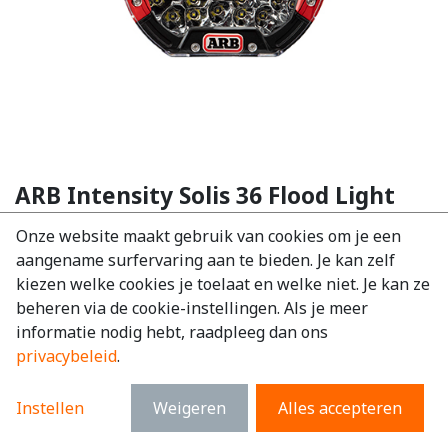
ARB Intensity Solis 36 Flood Light
EAN:
9332018070289
Onze website maakt gebruik van cookies om je een
aangename surfervaring aan te bieden. Je kan zelf
€
350,84
excl. BTW
kiezen welke cookies je toelaat en welke niet. Je kan ze
€
424,52
incl. BTW
beheren via de cookie-instellingen. Als je meer
informatie nodig hebt, raadpleeg dan ons
privacybeleid
.
Instellen
Weigeren
Alles accepteren
TOEVOEGEN AAN WINKELMANDJE