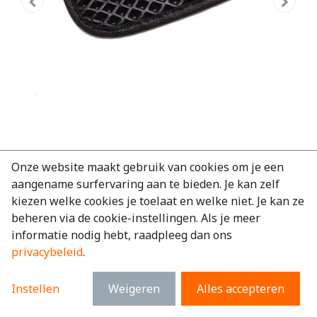
Automat Citroën Jumper 2006-2024
Onze website maakt gebruik van cookies om je een
aangename surfervaring aan te bieden. Je kan zelf
Heavy duty voormat
kiezen welke cookies je toelaat en welke niet. Je kan ze
EAN:
7434949392330
beheren via de cookie-instellingen. Als je meer
informatie nodig hebt, raadpleeg dan ons
€
102,96
excl. BTW
privacybeleid
.
€
124,58
incl. BTW
Instellen
Weigeren
Alles accepteren
Merk
:
Citroën
Model
:
Jumper