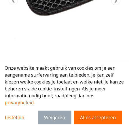
Automat Mercedes Vito 2014 - 2024
Onze website maakt gebruik van cookies om je een
aangename surfervaring aan te bieden. Je kan zelf
Heavy duty voormat
kiezen welke cookies je toelaat en welke niet. Je kan ze
EAN:
7434955441497
beheren via de cookie-instellingen. Als je meer
informatie nodig hebt, raadpleeg dan ons
€
102,96
excl. BTW
privacybeleid
.
€
124,58
incl. BTW
Instellen
Weigeren
Alles accepteren
Merk
:
Mercedes
Model
:
Vito