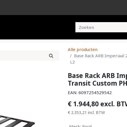
en
Brochures
Contact
Alle producten
Base Rack ARB Imperiaal
L2
Base Rack ARB Imp
Transit Custom PH
EAN:
6097254529542
€
1.944,80
excl. B
€
2.353,21
incl. BTW
Merk
:
Ford