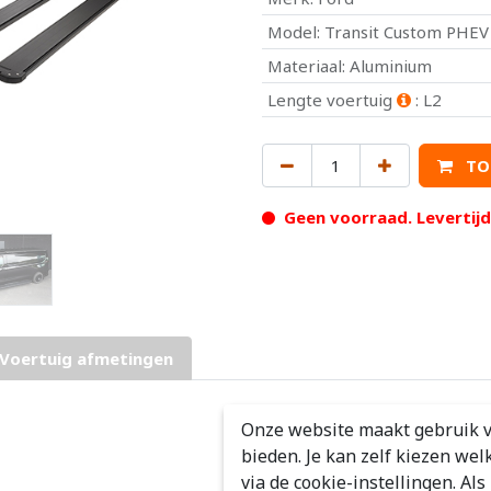
Model
:
Transit Custom PHEV
Materiaal
:
Aluminium
Lengte voertuig
:
L2
TO
Geen voorraad. Levertij
Voertuig afmetingen
Onze website maakt gebruik v
bieden. Je kan zelf kiezen wel
via de cookie-instellingen. Al