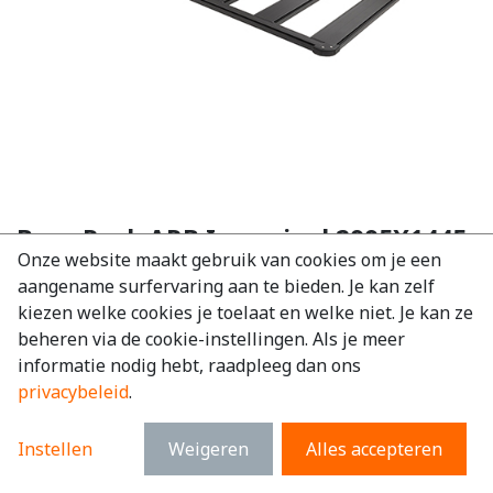
Base Rack ARB Imperiaal 2995X1445
Onze website maakt gebruik van cookies om je een
Volkswagen T6
aangename surfervaring aan te bieden. Je kan zelf
EAN:
6097248974976
kiezen welke cookies je toelaat en welke niet. Je kan ze
beheren via de cookie-instellingen. Als je meer
€
2.387,20
excl. BTW
informatie nodig hebt, raadpleeg dan ons
€
2.888,51
incl. BTW
privacybeleid
.
Merk
:
Volkswagen
Instellen
Weigeren
Alles accepteren
Model
:
T6