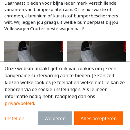
Daarnaast bieden voor bijna ieder merk verschillende
varianten van bumperplaten aan. Of je nu zwarte of
chromen, aluminium of kunststof bumperbeschermers
wilt. Wij leggen jou graag uit welke bumperplaat bij jou
Volkswagen Crafter bestelwagen past!
Onze website maakt gebruik van cookies om je een
aangename surfervaring aan te bieden. Je kan zelf
kiezen welke cookies je toelaat en welke niet. Je kan ze
3
varianten
3
varianten
beheren via de cookie-instellingen. Als je meer
3 op voorraad
3 op voorraad
informatie nodig hebt, raadpleeg dan ons
privacybeleid
.
Bumper beschermer
Bumper beschermer
aluminium Volkswagen
aluminium Volkswagen
Crafter 2022+
Crafter 2017 - 2022
Instellen
Weigeren
Alles accepteren
Vanaf
€
95,51
excl. BTW
Vanaf
€
95,51
excl. BTW