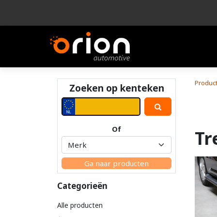
Bedrijf
Product
Produc
Zoeken op kenteken
Of
Tr
Ga naar producten
Categorieën
Alle producten