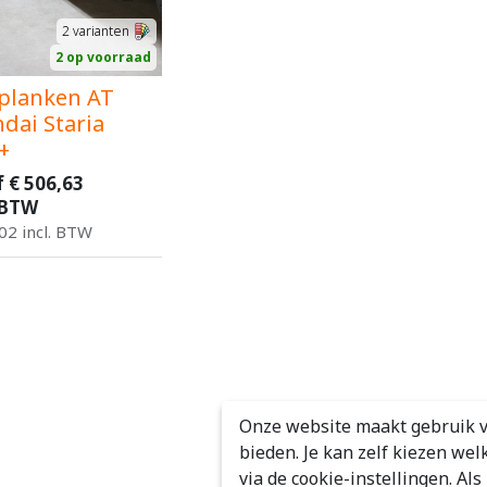
2
varianten
2 op voorraad
planken AT
dai Staria
+
f
€
506,63
 BTW
02
incl. BTW
Onze website maakt gebruik v
bieden. Je kan zelf kiezen wel
via de cookie-instellingen. Al