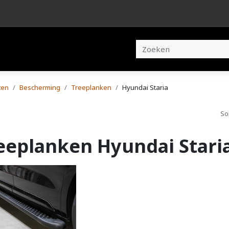
en
Brochures
Contact
ten
Bescherming
Treeplanken
Hyundai Staria
So
eeplanken Hyundai Stari