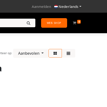
Aanmelden
Nederlands
0
WEB SHOP
Aanbevolen
rteer op:
a