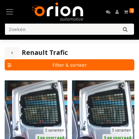
0
Renault Trafic
Filter & sorteer
3
varianten
5
varianten
3 op voorraad
5 op voorraad