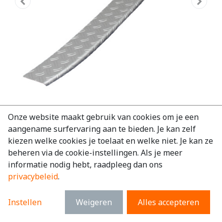
Bumper beschermer aluminium
Onze website maakt gebruik van cookies om je een
aangename surfervaring aan te bieden. Je kan zelf
Ford Transit Custom 2018-2023
kiezen welke cookies je toelaat en welke niet. Je kan ze
EAN:
6097245273201
beheren via de cookie-instellingen. Als je meer
informatie nodig hebt, raadpleeg dan ons
€
95,51
excl. BTW
privacybeleid
.
€
115,57
incl. BTW
Instellen
Weigeren
Alles accepteren
Merk
:
Ford
Model
:
Transit Custom