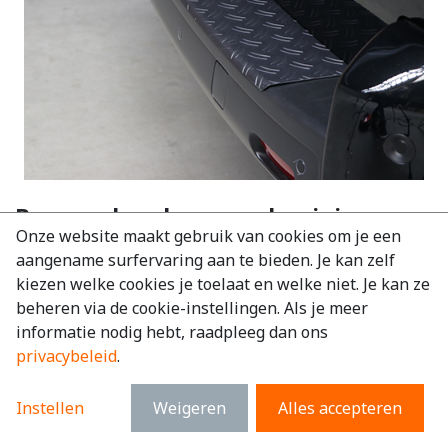
Bumper beschermer aluminium
Onze website maakt gebruik van cookies om je een
Opel Movano 2024+
aangename surfervaring aan te bieden. Je kan zelf
EAN:
6097253433420
kiezen welke cookies je toelaat en welke niet. Je kan ze
beheren via de cookie-instellingen. Als je meer
€
109,36
excl. BTW
informatie nodig hebt, raadpleeg dan ons
€
132,33
incl. BTW
privacybeleid
.
Merk
:
Opel
Instellen
Weigeren
Alles accepteren
Model
:
Movano