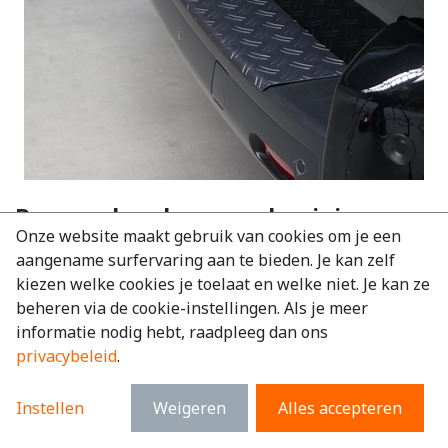
Bumper beschermer aluminium
Onze website maakt gebruik van cookies om je een
Opel Vivaro 2024+
aangename surfervaring aan te bieden. Je kan zelf
EAN:
6097246399306
kiezen welke cookies je toelaat en welke niet. Je kan ze
beheren via de cookie-instellingen. Als je meer
€
109,36
excl. BTW
informatie nodig hebt, raadpleeg dan ons
€
132,33
incl. BTW
privacybeleid
.
Merk
:
Opel
Instellen
Weigeren
Alles accepteren
Model
:
Vivaro