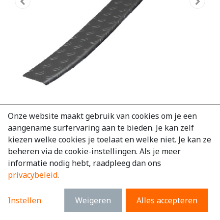
Bumper beschermer aluminium
Onze website maakt gebruik van cookies om je een
aangename surfervaring aan te bieden. Je kan zelf
Toyota Proace City 2019-2024
kiezen welke cookies je toelaat en welke niet. Je kan ze
EAN:
7434948847824
beheren via de cookie-instellingen. Als je meer
informatie nodig hebt, raadpleeg dan ons
€
109,36
excl. BTW
privacybeleid
.
€
132,33
incl. BTW
Instellen
Weigeren
Alles accepteren
Merk
:
Toyota
Model
:
Proace City