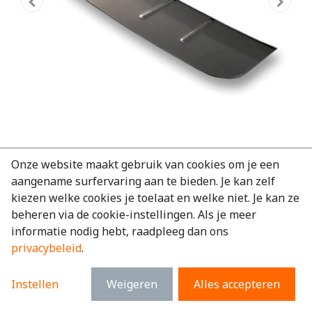
Bumper beschermer RVS Mercedes
Onze website maakt gebruik van cookies om je een
aangename surfervaring aan te bieden. Je kan zelf
Sprinter 2006 - 2018
kiezen welke cookies je toelaat en welke niet. Je kan ze
EAN:
7434956171119
beheren via de cookie-instellingen. Als je meer
informatie nodig hebt, raadpleeg dan ons
€
94,38
excl. BTW
privacybeleid
.
€
114,20
incl. BTW
Instellen
Weigeren
Alles accepteren
Merk
:
Mercedes
Model
:
Sprinter