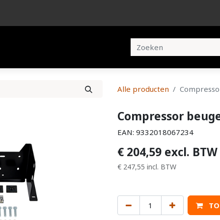
en
Brochures
Contact
Alle producten
Compressor
Compressor beuge
EAN:
9332018067234
€
204,59
excl. BTW
€
247,55
incl. BTW
TO