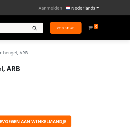
Aanmelden
Nederlands
0
WEB SHOP
 beugel, ARB
l, ARB
EVOEGEN AAN WINKELMANDJE