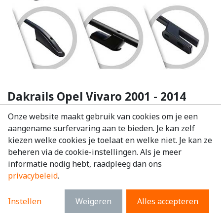
Dakrails Opel Vivaro 2001 - 2014
EAN:
7434947282206
Onze website maakt gebruik van cookies om je een
aangename surfervaring aan te bieden. Je kan zelf
€
200,09
excl. BTW
kiezen welke cookies je toelaat en welke niet. Je kan ze
€
242,11
incl. BTW
beheren via de cookie-instellingen. Als je meer
informatie nodig hebt, raadpleeg dan ons
Merk
:
Opel
privacybeleid
.
Model
:
Vivaro
Materiaal
:
Aluminium
Instellen
Weigeren
Alles accepteren
Kleur
:
Zilver