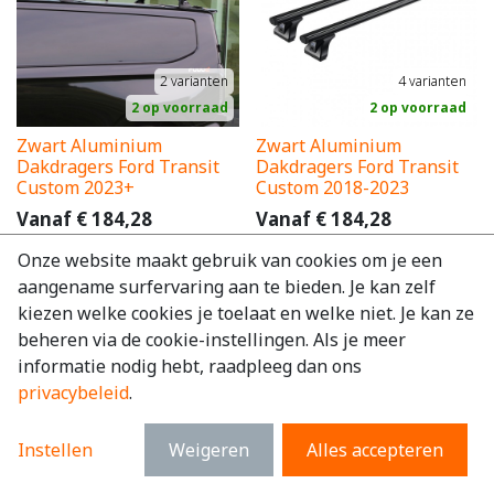
2
varianten
4
varianten
2 op voorraad
2 op voorraad
Zwart Aluminium
Zwart Aluminium
Dakdragers Ford Transit
Dakdragers Ford Transit
Custom 2023+
Custom 2018-2023
Vanaf
€
184,28
Vanaf
€
184,28
excl. BTW
excl. BTW
Onze website maakt gebruik van cookies om je een
€
222,98
incl. BTW
€
222,98
incl. BTW
aangename surfervaring aan te bieden. Je kan zelf
kiezen welke cookies je toelaat en welke niet. Je kan ze
beheren via de cookie-instellingen. Als je meer
informatie nodig hebt, raadpleeg dan ons
privacybeleid
.
Instellen
Weigeren
Alles accepteren
4
varianten