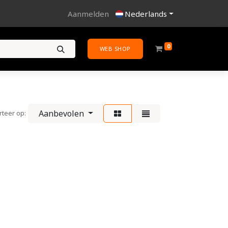
Aanmelden
Nederlands
0
WEB SHOP
Aanbevolen
rteer op: