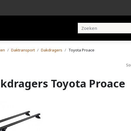
en
Brochures
Contact
ten
Daktransport
Dakdragers
Toyota Proace
So
kdragers Toyota Proace