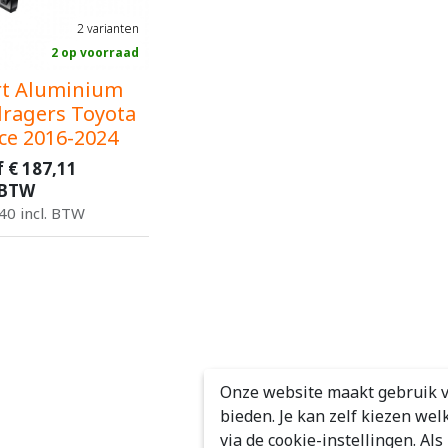
2
varianten
2 op voorraad
t Aluminium
ragers Toyota
ce 2016-2024
f
€
187,11
 BTW
40
incl. BTW
Onze website maakt gebruik v
bieden. Je kan zelf kiezen wel
via de cookie-instellingen. Al