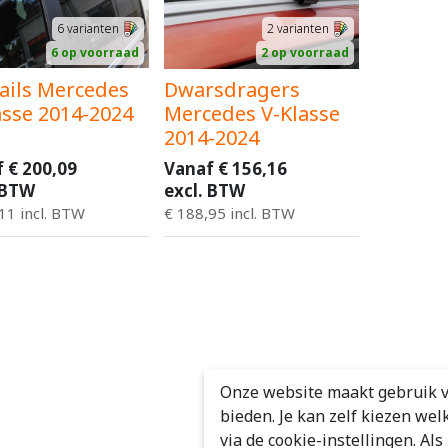
6
varianten
2
varianten
6 op voorraad
2 op voorraad
ails Mercedes
Dwarsdragers
asse 2014-2024
Mercedes V-Klasse
2014-2024
f
€
200,09
Vanaf
€
156,16
 BTW
excl. BTW
11
incl. BTW
€
188,95
incl. BTW
Onze website maakt gebruik v
bieden. Je kan zelf kiezen wel
via de cookie-instellingen. Al