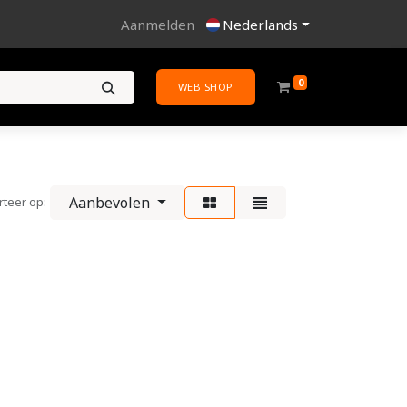
Aanmelden
Nederlands
0
WEB SHOP
Aanbevolen
rteer op: