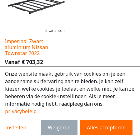
2
varianten
Imperiaal Zwart
aluminium Nissan
Townstar 2022+
Vanaf
€
703,32
excl. BTW
Onze website maakt gebruik van cookies om je een
€
851,02
incl. BTW
aangename surfervaring aan te bieden. Je kan zelf
kiezen welke cookies je toelaat en welke niet. Je kan ze
beheren via de cookie-instellingen. Als je meer
informatie nodig hebt, raadpleeg dan ons
privacybeleid
.
Instellen
Weigeren
Alles accepteren