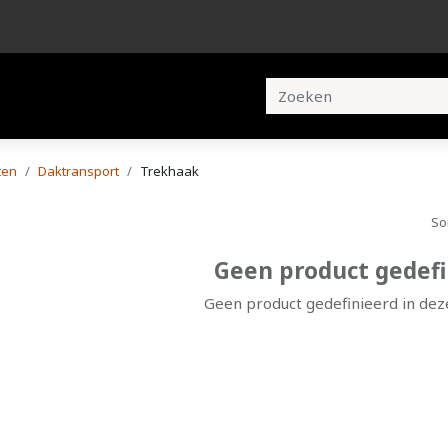
en
Brochures
Contact
ten
Daktransport
Trekhaak
So
Geen product gedefi
Geen product gedefinieerd in deze