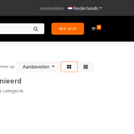
Aanmelden
Nederlands
0
WEB SHOP
Aanbevolen
rteer op:
nieerd
 categorie.