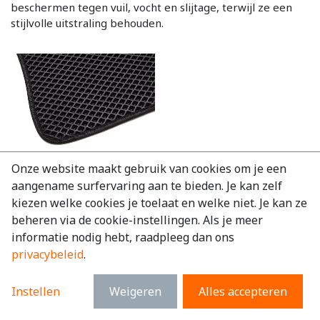
beschermen tegen vuil, vocht en slijtage, terwijl ze een
stijlvolle uitstraling behouden.
Onze website maakt gebruik van cookies om je een
aangename surfervaring aan te bieden. Je kan zelf
2
varianten
kiezen welke cookies je toelaat en welke niet. Je kan ze
Automatten set Mercedes
beheren via de cookie-instellingen. Als je meer
V-Klasse 2014-2024 Heavy
duty
informatie nodig hebt, raadpleeg dan ons
privacybeleid
.
Vanaf
€
102,96
excl. BTW
€
124,58
incl. BTW
Instellen
Weigeren
Alles accepteren