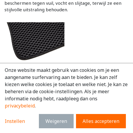
beschermen tegen vuil, vocht en slijtage, terwijl ze een
stijlvolle uitstraling behouden.
Onze website maakt gebruik van cookies om je een
aangename surfervaring aan te bieden. Je kan zelf
Op voorraad
kiezen welke cookies je toelaat en welke niet. Je kan ze
Automat Toyota Proace
beheren via de cookie-instellingen. Als je meer
Electric 2021+ Heavy duty
voormat
informatie nodig hebt, raadpleeg dan ons
privacybeleid
.
€
102,96
excl. BTW
€
124,58
incl. BTW
Instellen
Weigeren
Alles accepteren