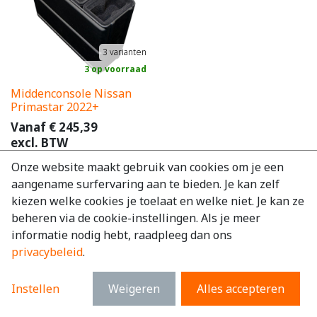
3
varianten
3 op voorraad
Middenconsole Nissan
Primastar 2022+
Vanaf
€
245,39
excl. BTW
€
296,92
incl. BTW
Onze website maakt gebruik van cookies om je een
aangename surfervaring aan te bieden. Je kan zelf
kiezen welke cookies je toelaat en welke niet. Je kan ze
beheren via de cookie-instellingen. Als je meer
informatie nodig hebt, raadpleeg dan ons
privacybeleid
.
Instellen
Weigeren
Alles accepteren