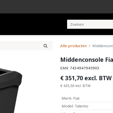
en
Brochures
Contact
Alle producten
Middencons
Middenconsole Fia
EAN:
7434947945903
€
351,70
excl. BTW
€
425,56
incl. BTW
Merk
:
Fiat
Model
:
Talento