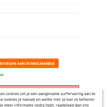
EVOEGEN AAN WINKELMANDJE
ad.
n bij enkele auto's niet 90 graden open
an cookies om je een aangename surfervaring aan te
bijrijder omlaag staat.
ke cookies je toelaat en welke niet. Je kan ze beheren
s je meer informatie nodig hebt, raadpleeg dan ons