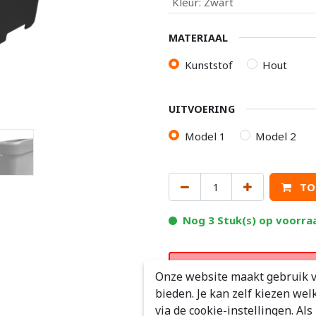
Kleur
:
Zwart
MATERIAAL
Kunststof
Hout
UITVOERING
Model 1
Model 2
TO
Nog 3 Stuk(s) op voorra
Notitie
De middenconsole ka
Onze website maakt gebruik v
wanneer de armsteun van de 
bieden. Je kan zelf kiezen wel
via de cookie-instellingen. Al