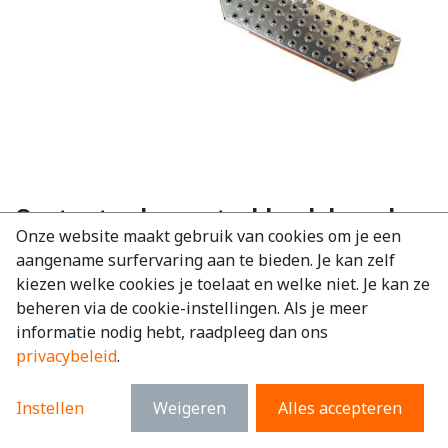
Opstaptrede aan trekhaak breed
Onze website maakt gebruik van cookies om je een
170cm (STEP2500)
aangename surfervaring aan te bieden. Je kan zelf
EAN:
4744170010600
kiezen welke cookies je toelaat en welke niet. Je kan ze
beheren via de cookie-instellingen. Als je meer
€
572,40
excl. BTW
informatie nodig hebt, raadpleeg dan ons
€
692,60
incl. BTW
privacybeleid
.
Materiaal
:
RVS
Instellen
Weigeren
Alles accepteren
Kleur
:
Glans gepolijst