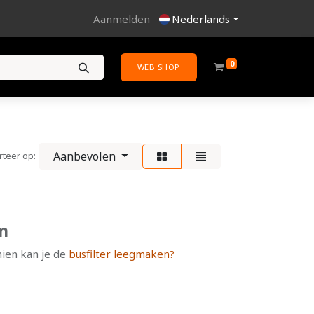
Aanmelden
Nederlands
0
WEB SHOP
Aanbevolen
rteer op:
n
hien kan je de
busfilter leegmaken?