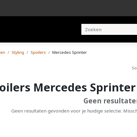
en
Brochures
Contact
ten
Styling
Spoilers
Mercedes Sprinter
So
oilers Mercedes Sprinter
Geen resultate
Geen resultaten gevonden voor je huidige selectie. Missc