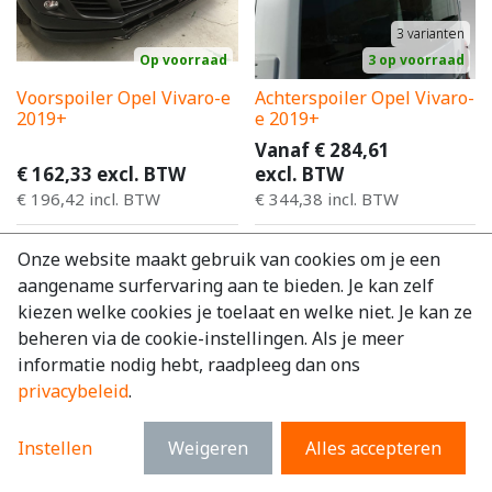
3
varianten
Op voorraad
3 op voorraad
Voorspoiler Opel Vivaro-e
Achterspoiler Opel Vivaro-
2019+
e 2019+
Vanaf
€
284,61
€
162,33
excl. BTW
excl. BTW
€
196,42
incl. BTW
€
344,38
incl. BTW
Onze website maakt gebruik van cookies om je een
aangename surfervaring aan te bieden. Je kan zelf
kiezen welke cookies je toelaat en welke niet. Je kan ze
beheren via de cookie-instellingen. Als je meer
informatie nodig hebt, raadpleeg dan ons
privacybeleid
.
Instellen
Weigeren
Alles accepteren