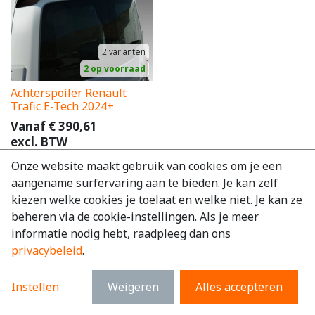
2
varianten
2 op voorraad
Achterspoiler Renault
Trafic E-Tech 2024+
Vanaf
€
390,61
excl. BTW
€
472,64
incl. BTW
Onze website maakt gebruik van cookies om je een
aangename surfervaring aan te bieden. Je kan zelf
kiezen welke cookies je toelaat en welke niet. Je kan ze
beheren via de cookie-instellingen. Als je meer
informatie nodig hebt, raadpleeg dan ons
privacybeleid
.
Instellen
Weigeren
Alles accepteren