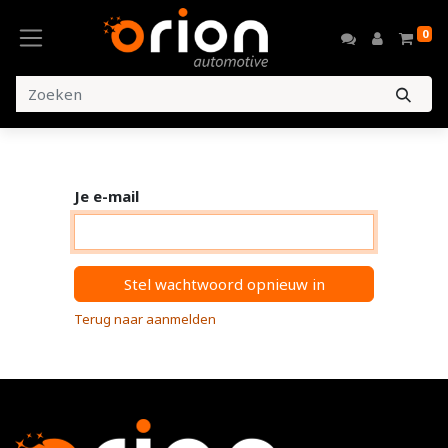
0
Je e-mail
Stel wachtwoord opnieuw in
Terug naar aanmelden