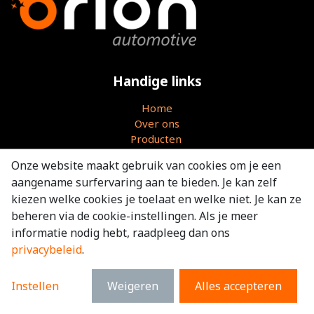
Handige links
Home
Over ons
Producten
Vacatures
Onze website maakt gebruik van cookies om je een
Contact
aangename surfervaring aan te bieden. Je kan zelf
Algemene voorwaarden
kiezen welke cookies je toelaat en welke niet. Je kan ze
beheren via de cookie-instellingen. Als je meer
Over Orion
informatie nodig hebt, raadpleeg dan ons
privacybeleid
.
Orion Automotive B.V. biedt de mogelijkheid om onze
producten online te bestellen. Bekijk ons uitgebreide
assortiment in onze
webshop
.
Instellen
Weigeren
Alles accepteren
Wilt u via deze webshop gaan bestellen? Vraag dan uw